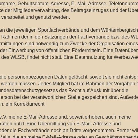
name, Geburtsdatum, Adresse, E- Mail-Adresse, Telefonnumm
 der Mitgliederverwaltung, des Beitragseinzuges und der Über
 verarbeitet und genutzt werden.
n an die jeweiligen Sportfachverbände und dem Württembergisc
im Rahmen der in den Satzungen der Fachverbände bzw. des W
rmittlungen sind notwendig zum Zwecke der Organisation eines
er Einwerbung von öffentlichen Fördermitteln. Eine Datenüber
 des WLSB, findet nicht statt. Eine Datennutzung für Werbezwe
 die personenbezogenen Daten gelöscht, soweit sie nicht ents
t werden müssen. Jedes Mitglied hat im Rahmen der Vorgaben 
ndesdatenschutzgesetzes das Recht auf Auskunft über die
rson bei der verantwortlichen Stelle gespeichert sind. Außerd
n, ein Korrekturrecht.
t e.V. meine E-Mail-Adresse und, soweit erhoben, auch meine
ion nutzt. Eine Übermittlung von E-Mail- Adresse und
er die Fachverbände noch an Dritte vorgenommen. Ferner will
-Mails, die an meine E-Mail-Adresse oder an Geschäftspartner d