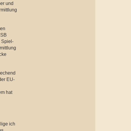
er und
mittlung
hen
LSB
 Spiel-
mittlung
cke
prechend
der EU-
em hat
ige ich
es