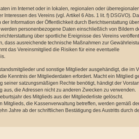
en im Internet oder in lokalen, regionalen oder überregionale
 Interessen des Vereins (vgl. Artikel 6 Abs. 1 lit. f) DSGVO). D
 der Information der Öffentlichkeit durch Berichtserstattung über
n werden personenbezogene Daten einschließlich von Bildern d
chterstattung über sportliche Ereignisse des Vereins veröffentl
 hin, dass ausreichende technische Maßnahmen zur Gewährleist
t das Vereinsmitglied die Risiken für eine eventuelle
is.
tandsmitglieder und sonstige Mitglieder ausgehändigt, die im V
e Kenntnis der Mitgliederdaten erfordert. Macht ein Mitglied ge
ng seiner satzungsmäßigen Rechte benötigt, händigt der Vorsta
rung aus, die Adressen nicht zu anderen Zwecken zu verwenden.
urtsjahr des Mitglieds aus der Mitgliederliste gelöscht.
Mitglieds, die Kassenverwaltung betreffen, werden gemäß de
n Jahre ab der schriftlichen Bestätigung des Austritts durch d