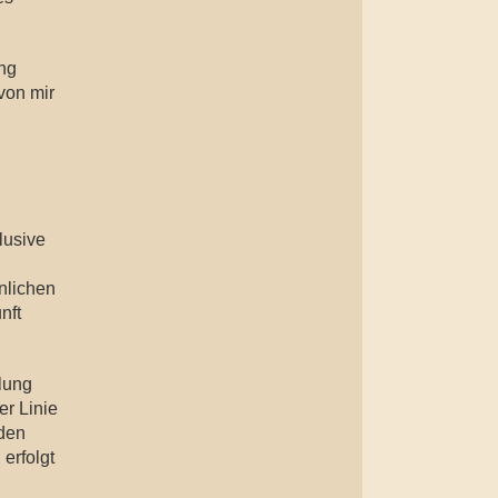
ng
von mir
lusive
nlichen
nft
llung
er Linie
rden
erfolgt