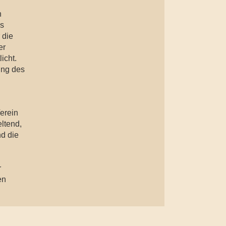
n
as
 die
er
icht.
ung des
erein
ltend,
nd die
r
en