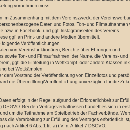
sselung vornehmen muss.
rein im Zusammenhang mit dem Vereinszweck, der Vereinswerbu
personenbezogene Daten und Fotos, Ton- und Filmaufnahmen 
e bzw. in Facebook- und ggf. Instagramseiten des Vereins
iese ggf. an Print- und andere Medien übermittelt.
e folgende Veröffentlichungen:
daten von Vereinsfunktionären, Berichte über Ehrungen und
otos sowie Ton- und Filmaufnahmen, der Name, die Vereins- und
rein, ggf. die Einteilung in Wettkampf- oder andere Klassen ink
rung bei Wettkämpfen.
ber dem Vorstand der Veröffentlichung von Einzelfotos und persö
ird die Übermittlung/Veröffentlichung unverzüglich für die Zuku
en erfolgt in der Regel aufgrund der Erforderlichkeit zur Erfü
 b) DSGVO. Bei den Vertragsverhältnissen handelt es sich in erst
in und um die Teilnahme am Spielbetrieb der Fachverbände. We
die Verarbeitung zur Erfüllung des Vertrages erforderlich ist, 
 nach Artikel 6 Abs. 1 lit. a) i.V.m. Artikel 7 DSGVO.